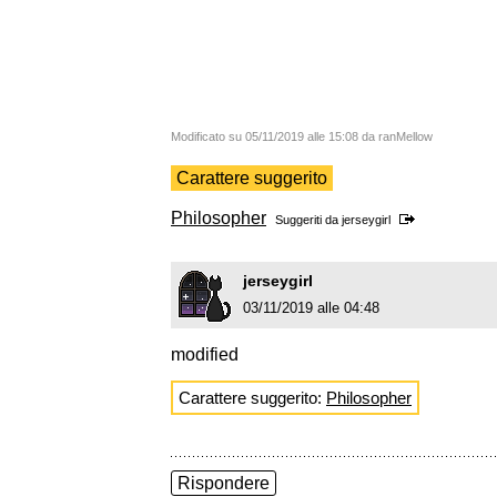
Modificato su 05/11/2019 alle 15:08 da ranMellow
Carattere suggerito
Philosopher
Suggeriti da
jerseygirl
jerseygirl
03/11/2019 alle 04:48
modified
Carattere suggerito:
Philosopher
Rispondere