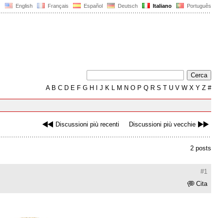
English
Français
Español
Deutsch
Italiano
Português
A
B
C
D
E
F
G
H
I
J
K
L
M
N
O
P
Q
R
S
T
U
V
W
X
Y
Z
#
Discussioni più recenti
Discussioni più vecchie
2 posts
#1
Cita