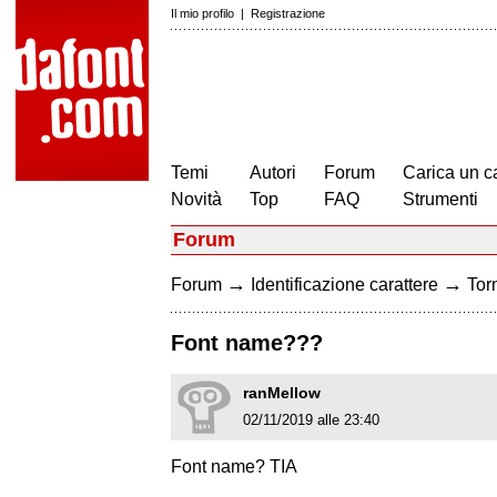
Il mio profilo
|
Registrazione
Temi
Autori
Forum
Carica un c
Novità
Top
FAQ
Strumenti
Forum
→
→
Forum
Identificazione carattere
Torn
Font name???
ranMellow
02/11/2019 alle 23:40
Font name? TIA