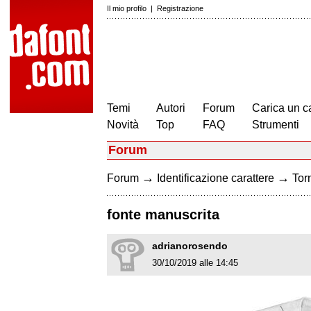
Il mio profilo
|
Registrazione
Temi
Autori
Forum
Carica un c
Novità
Top
FAQ
Strumenti
Forum
→
→
Forum
Identificazione carattere
Torn
fonte manuscrita
adrianorosendo
30/10/2019 alle 14:45