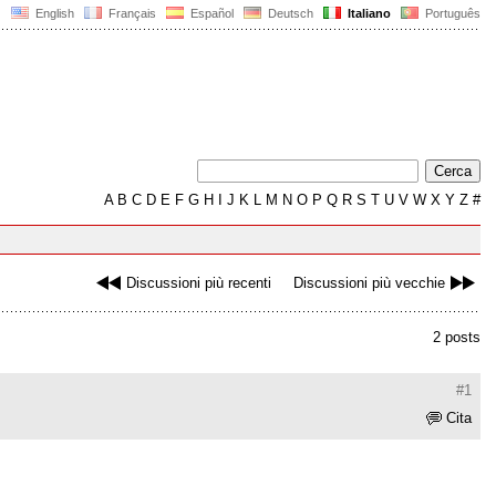
English
Français
Español
Deutsch
Italiano
Português
A
B
C
D
E
F
G
H
I
J
K
L
M
N
O
P
Q
R
S
T
U
V
W
X
Y
Z
#
Discussioni più recenti
Discussioni più vecchie
2 posts
#1
Cita