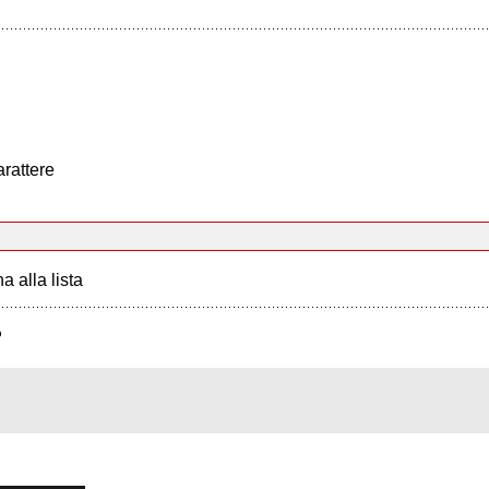
arattere
a alla lista
?