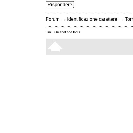
Rispondere
→
→
Forum
Identificazione carattere
Torn
Link:
On snot and fonts