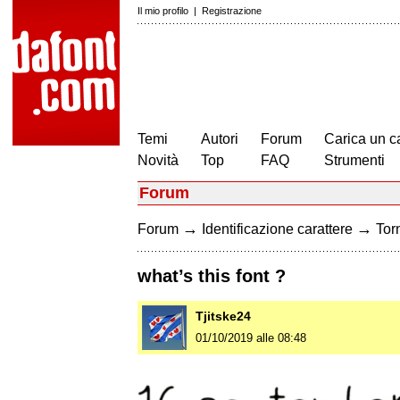
Il mio profilo
|
Registrazione
Temi
Autori
Forum
Carica un c
Novità
Top
FAQ
Strumenti
Forum
→
→
Forum
Identificazione carattere
Torn
what’s this font ?
Tjitske24
01/10/2019 alle 08:48