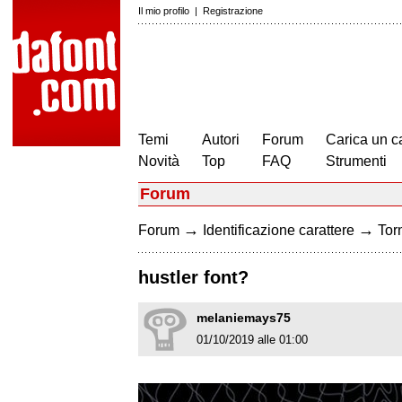
Il mio profilo
|
Registrazione
Temi
Autori
Forum
Carica un c
Novità
Top
FAQ
Strumenti
Forum
→
→
Forum
Identificazione carattere
Torn
hustler font?
melaniemays75
01/10/2019 alle 01:00