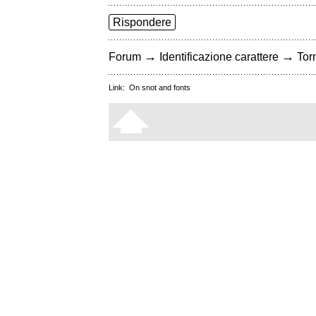
Rispondere
→
→
Forum
Identificazione carattere
Torn
Link:
On snot and fonts