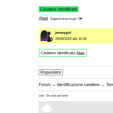
Carattere Identificato
Altair
Suggeriti da
jerseygirl
jerseygirl
28/09/2019 alle 15:04
Carattere Identificato:
Altair
Rispondere
→
→
Forum
Identificazione carattere
Torn
Link:
On snot and fonts