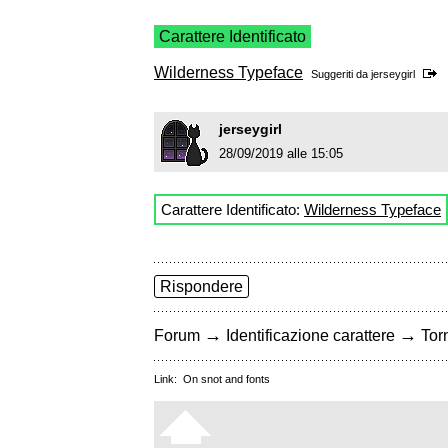
Carattere Identificato
Wilderness Typeface
Suggeriti da
jerseygirl
jerseygirl
28/09/2019 alle 15:05
Carattere Identificato:
Wilderness Typeface
Rispondere
→
→
Forum
Identificazione carattere
Torn
Link:
On snot and fonts