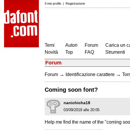
Il mio profilo
|
Registrazione
Temi
Autori
Forum
Carica un c
Novità
Top
FAQ
Strumenti
Forum
→
→
Forum
Identificazione carattere
Torn
Coming soon font?
nanichicha18
03/09/2019 alle 20:05
Help me find the name of the "coming soo