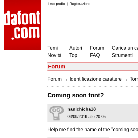
Il mio profilo
|
Registrazione
Temi
Autori
Forum
Carica un c
Novità
Top
FAQ
Strumenti
Forum
→
→
Forum
Identificazione carattere
Torn
Coming soon font?
nanichicha18
03/09/2019 alle 20:05
Help me find the name of the "coming soo