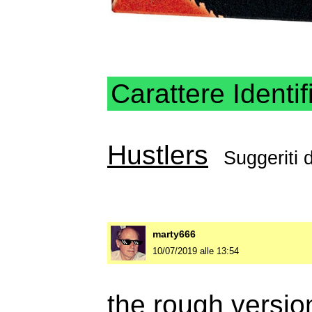
Carattere Identif
Hustlers
Suggeriti
marty666
10/07/2019 alle 13:54
the rough versio