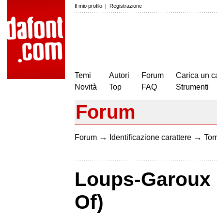
Il mio profilo
|
Registrazione
Temi
Autori
Forum
Carica un c
Novità
Top
FAQ
Strumenti
Forum
→
→
Forum
Identificazione carattere
Torn
Loups-Garoux (
Of)