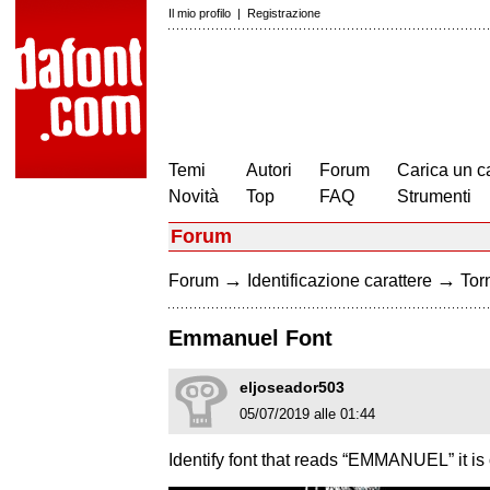
Il mio profilo
|
Registrazione
Temi
Autori
Forum
Carica un c
Novità
Top
FAQ
Strumenti
Forum
→
→
Forum
Identificazione carattere
Torn
Emmanuel Font
eljoseador503
05/07/2019 alle 01:44
Identify font that reads “EMMANUEL” it is