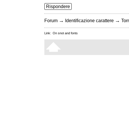
Rispondere
→
→
Forum
Identificazione carattere
Torn
Link:
On snot and fonts