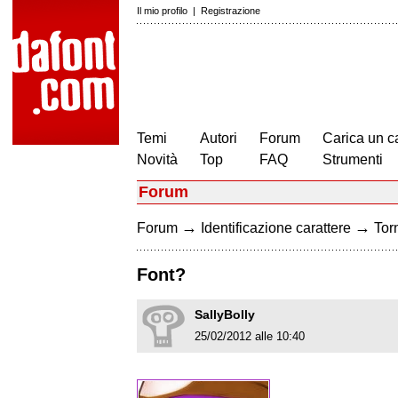
Il mio profilo
|
Registrazione
Temi
Autori
Forum
Carica un c
Novità
Top
FAQ
Strumenti
Forum
→
→
Forum
Identificazione carattere
Torn
Font?
SallyBolly
25/02/2012 alle 10:40