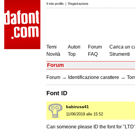
Il mio profilo
|
Registrazione
Temi
Autori
Forum
Carica un c
Novità
Top
FAQ
Strumenti
Forum
→
→
Forum
Identificazione carattere
Torn
Font ID
babirusa41
11/06/2019 alle 15:52
Can someone please ID the font for "LTD"