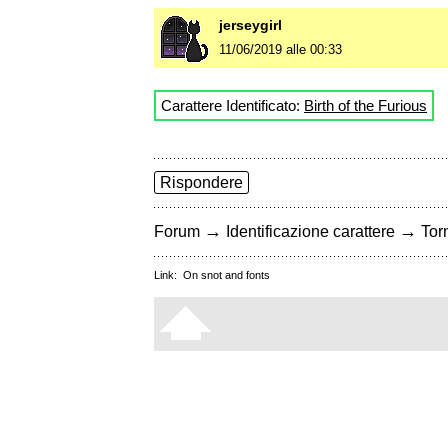
jerseygirl
11/06/2019 alle 00:33
Carattere Identificato:
Birth of the Furious
Rispondere
→
→
Forum
Identificazione carattere
Torn
Link:
On snot and fonts