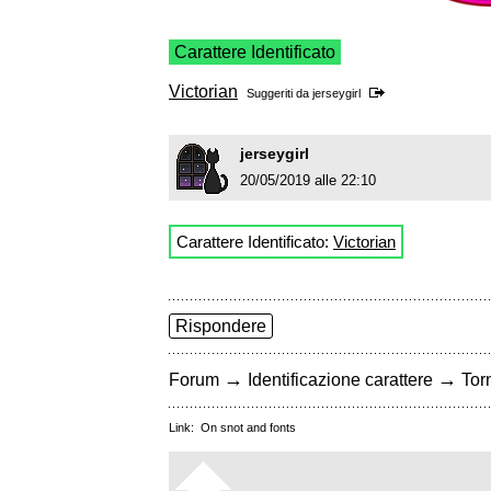
Carattere Identificato
Victorian
Suggeriti da
jerseygirl
jerseygirl
20/05/2019 alle 22:10
Carattere Identificato:
Victorian
Rispondere
→
→
Forum
Identificazione carattere
Torn
Link:
On snot and fonts