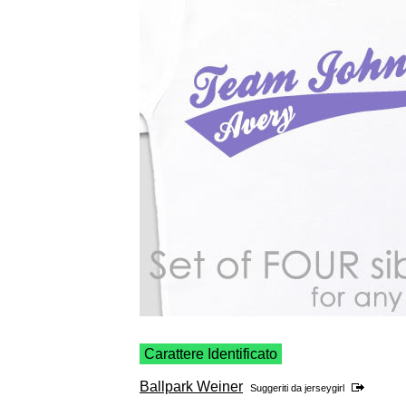
Carattere Identificato
Ballpark Weiner
Suggeriti da
jerseygirl