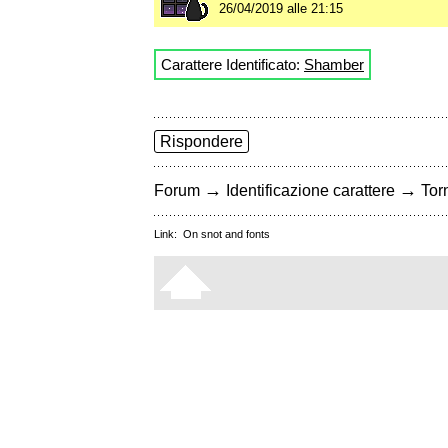
26/04/2019 alle 21:15
Carattere Identificato:
Shamber
Rispondere
→
→
Forum
Identificazione carattere
Torn
Link:
On snot and fonts