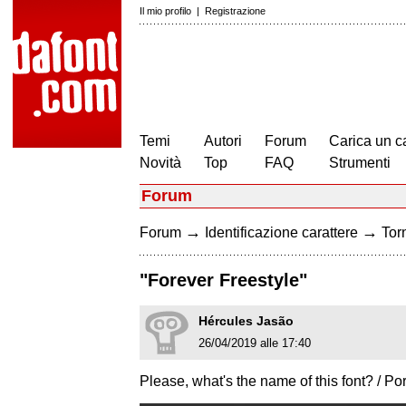
Il mio profilo
|
Registrazione
Temi
Autori
Forum
Carica un c
Novità
Top
FAQ
Strumenti
Forum
→
→
Forum
Identificazione carattere
Torn
"Forever Freestyle"
Hércules Jasão
26/04/2019 alle 17:40
Please, what's the name of this font? / Po