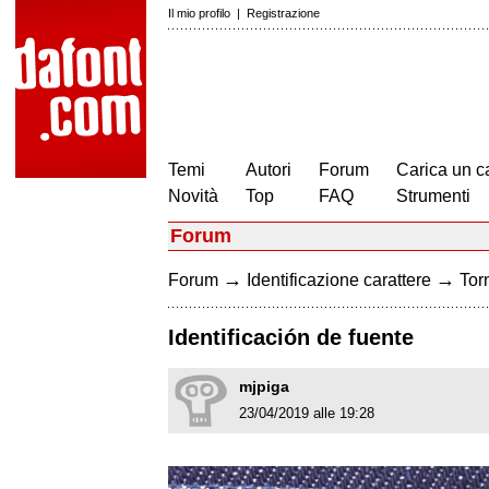
Il mio profilo
|
Registrazione
Temi
Autori
Forum
Carica un c
Novità
Top
FAQ
Strumenti
Forum
→
→
Forum
Identificazione carattere
Torn
Identificación de fuente
mjpiga
23/04/2019 alle 19:28