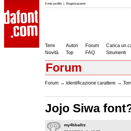
Il mio profilo
|
Registrazione
Temi
Autori
Forum
Carica un c
Novità
Top
FAQ
Strumenti
Forum
→
→
Forum
Identificazione carattere
Torn
Jojo Siwa font
my4bballrz