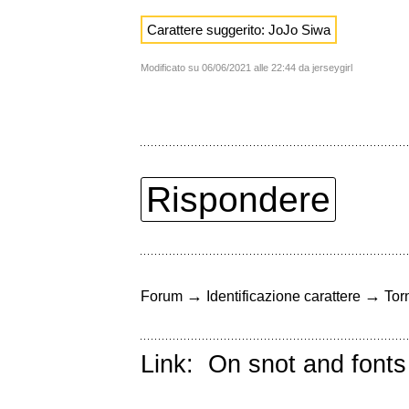
Carattere suggerito: JoJo Siwa
Modificato su 06/06/2021 alle 22:44 da jerseygirl
Rispondere
→
→
Forum
Identificazione carattere
Torn
Link:
On snot and fonts