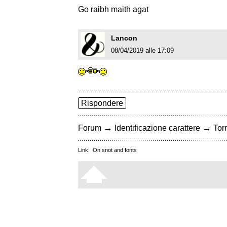
Go raibh maith agat
Lancon
08/04/2019 alle 17:09
Rispondere
→
→
Forum
Identificazione carattere
Torn
Link:
On snot and fonts