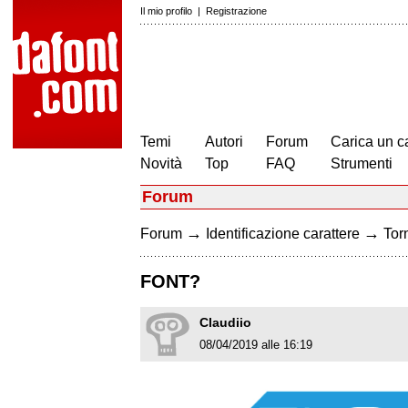
Il mio profilo
|
Registrazione
Temi
Autori
Forum
Carica un c
Novità
Top
FAQ
Strumenti
Forum
→
→
Forum
Identificazione carattere
Torn
FONT?
Claudiio
08/04/2019 alle 16:19