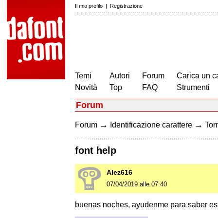
Il mio profilo
|
Registrazione
Temi
Autori
Forum
Carica un c
Novità
Top
FAQ
Strumenti
Forum
→
→
Forum
Identificazione carattere
Torn
font help
Alez616
07/04/2019 alle 07:40
buenas noches, ayudenme para saber esta