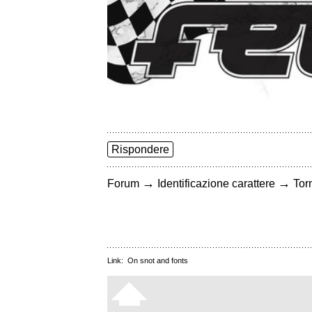
Rispondere
→
→
Forum
Identificazione carattere
Torn
Link:
On snot and fonts