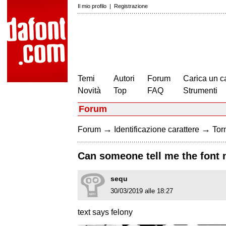
Il mio profilo
|
Registrazione
Temi
Autori
Forum
Carica un c
Novità
Top
FAQ
Strumenti
Forum
→
→
Forum
Identificazione carattere
Torn
Can someone tell me the font
sequ
30/03/2019 alle 18:27
text says felony