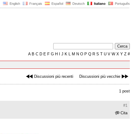
English
Français
Español
Deutsch
Italiano
Português
A
B
C
D
E
F
G
H
I
J
K
L
M
N
O
P
Q
R
S
T
U
V
W
X
Y
Z
#
Discussioni più recenti
Discussioni più vecchie
1 post
#1
Cita