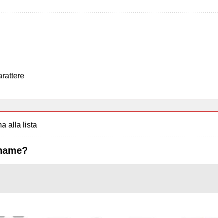
arattere
a alla lista
 name?