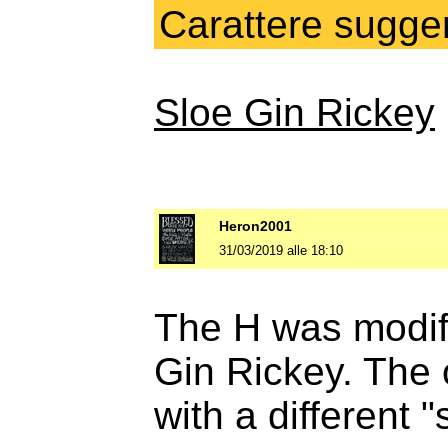
Carattere sugger
Sloe Gin Rickey
Heron2001
31/03/2019 alle 18:10
The H was modifi
Gin Rickey. The 
with a different "