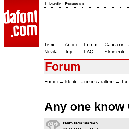
Il mio profilo
|
Registrazione
Temi
Autori
Forum
Carica un c
Novità
Top
FAQ
Strumenti
Forum
→
→
Forum
Identificazione carattere
Torn
Any one know w
rasmusdamlarsen