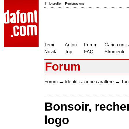
Il mio profilo
|
Registrazione
Temi
Autori
Forum
Carica un c
Novità
Top
FAQ
Strumenti
Forum
→
→
Forum
Identificazione carattere
Torn
Bonsoir, recher
logo