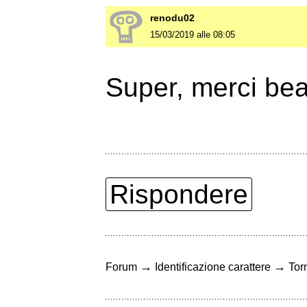
renodu02
15/03/2019 alle 08:05
Super, merci be
Rispondere
→
→
Forum
Identificazione carattere
Torn