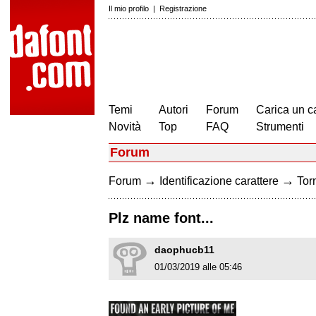
Il mio profilo
|
Registrazione
Temi
Autori
Forum
Carica un c
Novità
Top
FAQ
Strumenti
Forum
→
→
Forum
Identificazione carattere
Torn
Plz name font...
daophucb11
01/03/2019 alle 05:46