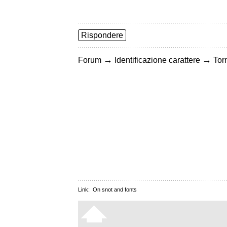
Rispondere
→
→
Forum
Identificazione carattere
Torn
Link:
On snot and fonts