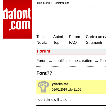
Il mio profilo
|
Registrazione
Temi
Autori
Forum
Carica un c
Novità
Top
FAQ
Strumenti
Forum
→
→
Forum
Identificazione carattere
Torn
Font??
ydarksitse_
01/02/2019 alle 21:08
I don't know that font