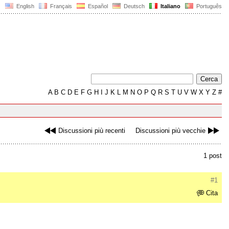
English
Français
Español
Deutsch
Italiano
Português
A
B
C
D
E
F
G
H
I
J
K
L
M
N
O
P
Q
R
S
T
U
V
W
X
Y
Z
#
Discussioni più recenti
Discussioni più vecchie
1 post
#1
Cita