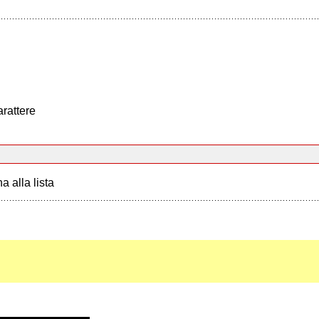
arattere
a alla lista