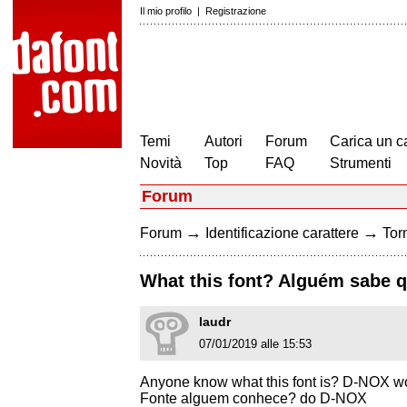
Il mio profilo
|
Registrazione
Temi
Autori
Forum
Carica un c
Novità
Top
FAQ
Strumenti
Forum
→
→
Forum
Identificazione carattere
Torn
What this font? Alguém sabe q
laudr
07/01/2019 alle 15:53
Anyone know what this font is? D-NOX w
Fonte alguem conhece? do D-NOX