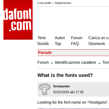
Il mio profilo
|
Registrazione
Temi
Autori
Forum
Carica un c
Novità
Top
FAQ
Strumenti
Forum
→
→
Forum
Identificazione carattere
Torn
What is the fonts used?
fontasmic
02/01/2019 alle 17:58
Looking for the font name on "Hooligans"