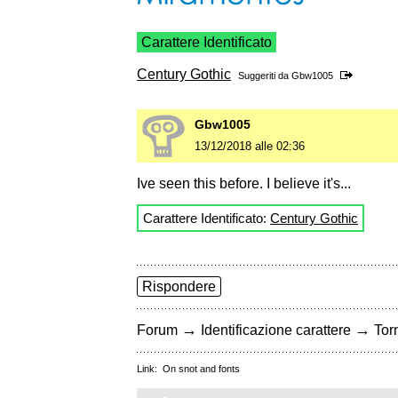
Carattere Identificato
Century Gothic
Suggeriti da
Gbw1005
Gbw1005
13/12/2018 alle 02:36
Ive seen this before. I believe it's...
Carattere Identificato:
Century Gothic
Rispondere
→
→
Forum
Identificazione carattere
Torn
Link:
On snot and fonts