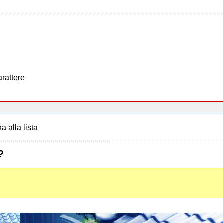
arattere
a alla lista
?