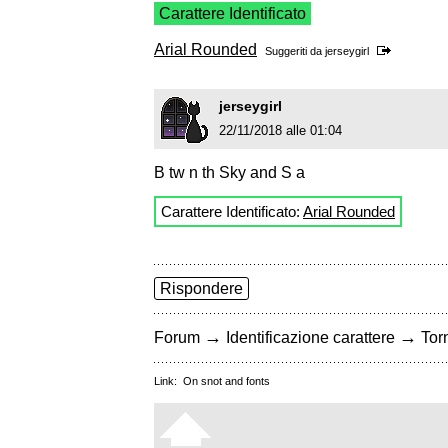
Carattere Identificato
Arial Rounded
Suggeriti da
jerseygirl
jerseygirl
22/11/2018 alle 01:04
B tw n th Sky and S a
Carattere Identificato:
Arial Rounded
Rispondere
→
→
Forum
Identificazione carattere
Torn
Link:
On snot and fonts