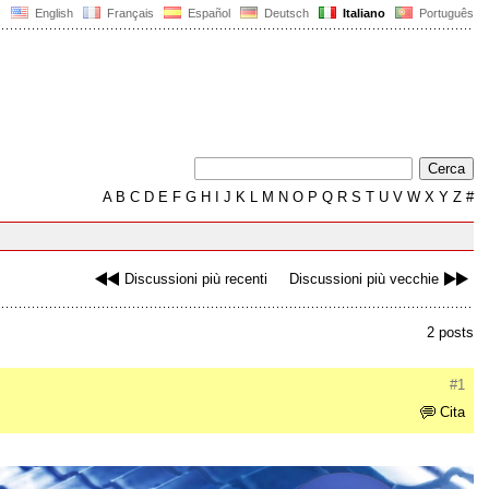
English
Français
Español
Deutsch
Italiano
Português
A
B
C
D
E
F
G
H
I
J
K
L
M
N
O
P
Q
R
S
T
U
V
W
X
Y
Z
#
Discussioni più recenti
Discussioni più vecchie
2 posts
#1
Cita