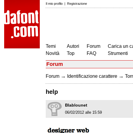
Il mio profilo
|
Registrazione
Temi
Autori
Forum
Carica un c
Novità
Top
FAQ
Strumenti
Forum
→
→
Forum
Identificazione carattere
Torn
help
Blablounet
06/02/2012 alle 15:59