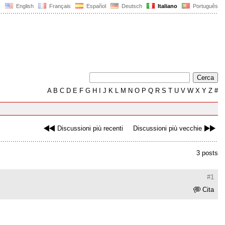
English
Français
Español
Deutsch
Italiano
Português
A
B
C
D
E
F
G
H
I
J
K
L
M
N
O
P
Q
R
S
T
U
V
W
X
Y
Z
#
Discussioni più recenti
Discussioni più vecchie
3 posts
#1
Cita