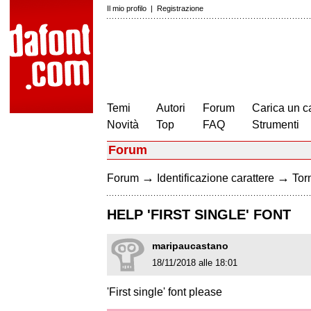
Il mio profilo
|
Registrazione
Temi
Autori
Forum
Carica un c
Novità
Top
FAQ
Strumenti
Forum
→
→
Forum
Identificazione carattere
Torn
HELP 'FIRST SINGLE' FONT
maripaucastano
18/11/2018 alle 18:01
'First single' font please