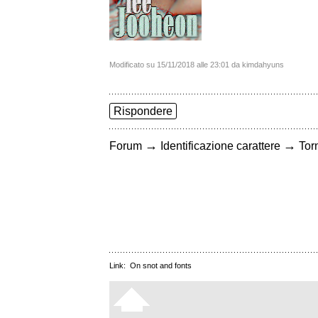
Modificato su 15/11/2018 alle 23:01 da kimdahyuns
Rispondere
→
→
Forum
Identificazione carattere
Torn
Link:
On snot and fonts