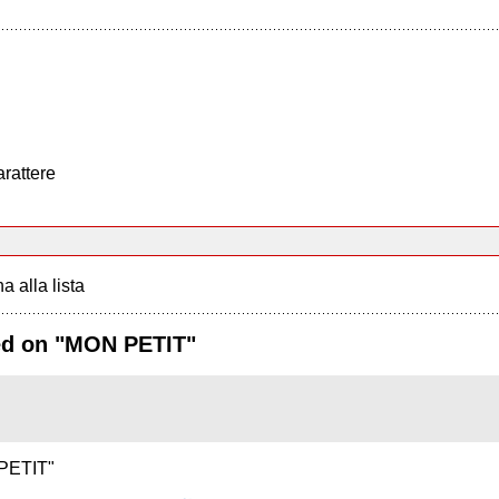
arattere
a alla lista
used on "MON PETIT"
 PETIT"