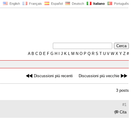
English
Français
Español
Deutsch
Italiano
Português
A
B
C
D
E
F
G
H
I
J
K
L
M
N
O
P
Q
R
S
T
U
V
W
X
Y
Z
#
Discussioni più recenti
Discussioni più vecchie
3 posts
#1
Cita