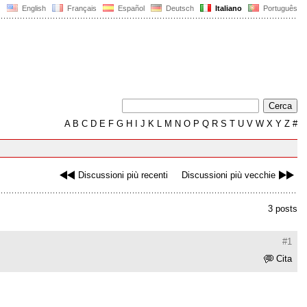
English
Français
Español
Deutsch
Italiano
Português
A
B
C
D
E
F
G
H
I
J
K
L
M
N
O
P
Q
R
S
T
U
V
W
X
Y
Z
#
Discussioni più recenti
Discussioni più vecchie
3 posts
#1
Cita