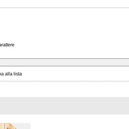
arattere
a alla lista