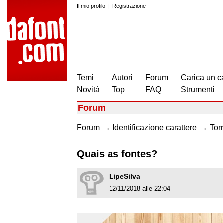
Il mio profilo
|
Registrazione
Temi
Autori
Forum
Carica un c
Novità
Top
FAQ
Strumenti
Forum
→
→
Forum
Identificazione carattere
Torn
Quais as fontes?
LipeSilva
12/11/2018 alle 22:04