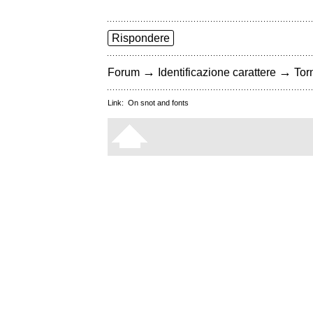
Rispondere
→
→
Forum
Identificazione carattere
Torn
Link:
On snot and fonts