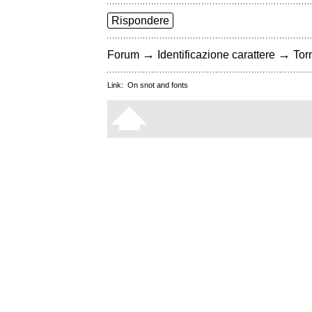
Rispondere
→
→
Forum
Identificazione carattere
Torn
Link:
On snot and fonts