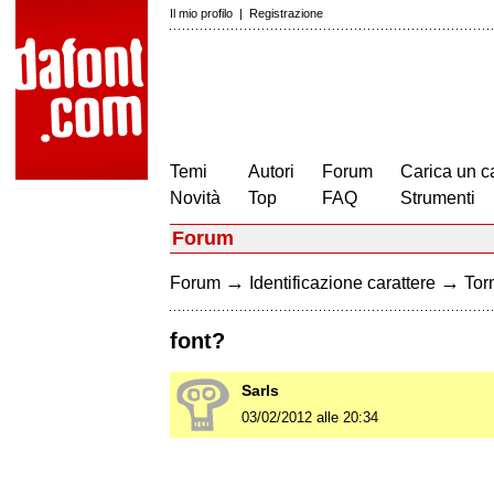
Il mio profilo
|
Registrazione
Temi
Autori
Forum
Carica un c
Novità
Top
FAQ
Strumenti
Forum
→
→
Forum
Identificazione carattere
Torn
font?
Sarls
03/02/2012 alle 20:34