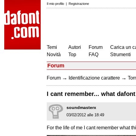
Il mio profilo
|
Registrazione
Temi
Autori
Forum
Carica un c
Novità
Top
FAQ
Strumenti
Forum
→
→
Forum
Identificazione carattere
Torn
I cant remember... what dafont
soundmasterx
03/02/2012 alle 18:49
For the life of me I cant remember what t