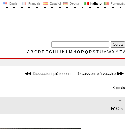
English
Français
Español
Deutsch
Italiano
Português
A
B
C
D
E
F
G
H
I
J
K
L
M
N
O
P
Q
R
S
T
U
V
W
X
Y
Z
#
Discussioni più recenti
Discussioni più vecchie
3 posts
#1
Cita