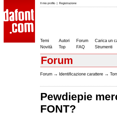
Il mio profilo
|
Registrazione
Temi
Autori
Forum
Carica un c
Novità
Top
FAQ
Strumenti
Forum
→
→
Forum
Identificazione carattere
Torn
Pewdiepie me
FONT?