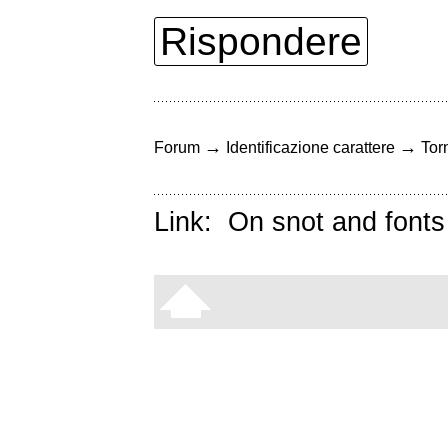
Rispondere
→
→
Forum
Identificazione carattere
Torn
Link:
On snot and fonts