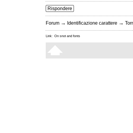
Rispondere
→
→
Forum
Identificazione carattere
Torn
Link:
On snot and fonts