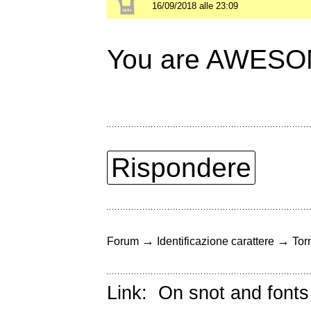
16/09/2018 alle 23:09
You are AWESOM
Rispondere
→
→
Forum
Identificazione carattere
Torn
Link:
On snot and fonts