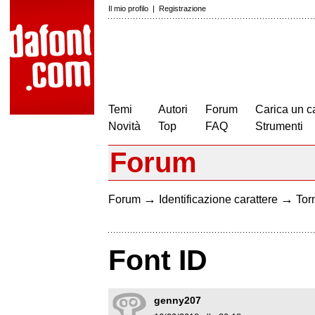
Il mio profilo
|
Registrazione
Temi
Autori
Forum
Carica un c
Novità
Top
FAQ
Strumenti
Forum
→
→
Forum
Identificazione carattere
Torn
Font ID
genny207