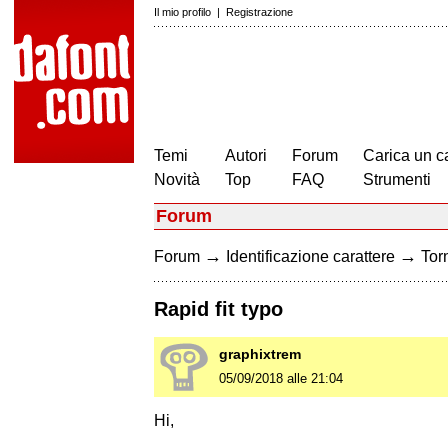
Il mio profilo
|
Registrazione
Temi
Autori
Forum
Carica un c
Novità
Top
FAQ
Strumenti
Forum
→
→
Forum
Identificazione carattere
Torn
Rapid fit typo
graphixtrem
05/09/2018 alle 21:04
Hi,