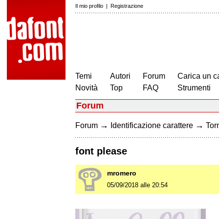
Il mio profilo
|
Registrazione
Temi
Autori
Forum
Carica un c
Novità
Top
FAQ
Strumenti
Forum
→
→
Forum
Identificazione carattere
Torn
font please
mromero
05/09/2018 alle 20:54