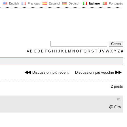
English
Français
Español
Deutsch
Italiano
Português
A
B
C
D
E
F
G
H
I
J
K
L
M
N
O
P
Q
R
S
T
U
V
W
X
Y
Z
#
Discussioni più recenti
Discussioni più vecchie
2 posts
#1
Cita