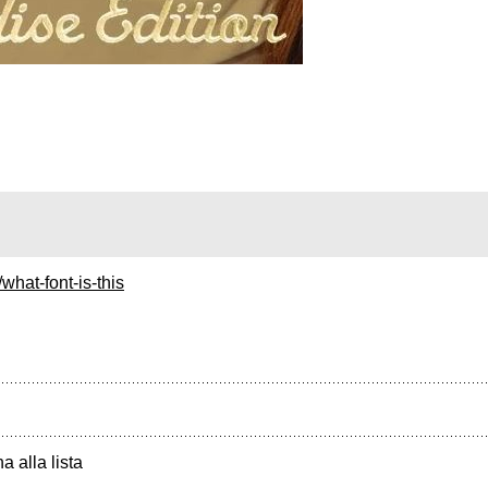
hat-font-is-this
a alla lista