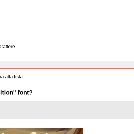
arattere
a alla lista
ition" font?