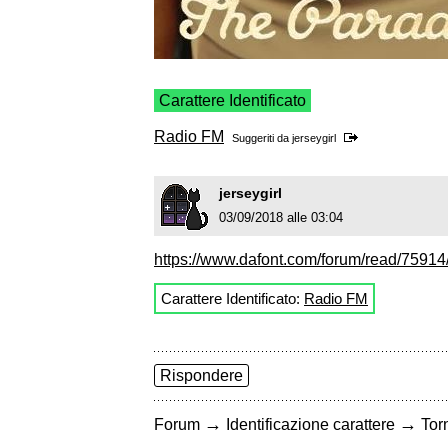
Carattere Identificato
Radio FM
Suggeriti da
jerseygirl
jerseygirl
03/09/2018 alle 03:04
https://www.dafont.com/forum/read/75914/w
Carattere Identificato:
Radio FM
Rispondere
→
→
Forum
Identificazione carattere
Torn