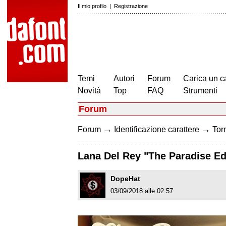
Il mio profilo
|
Registrazione
Temi
Autori
Forum
Carica un c
Novità
Top
FAQ
Strumenti
Forum
→
→
Forum
Identificazione carattere
Torn
Lana Del Rey "The Paradise Ed
DopeHat
03/09/2018 alle 02:57