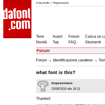
Il mio profilo
|
Registrazione
Temi
Autori
Forum
Carica un c
Novità
Top
FAQ
Strumenti
Forum
→
→
Forum
Identificazione carattere
Torn
what font is this?
tropezoniano
23/08/2018 alle 18:11
Thanks!!