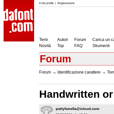
Il mio profilo
|
Registrazione
Temi
Autori
Forum
Carica un c
Novità
Top
FAQ
Strumenti
Forum
→
→
Forum
Identificazione carattere
Torn
Handwritten or
pattyfanella@icloud.com