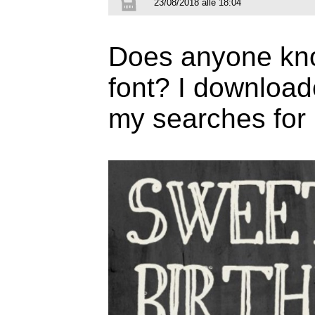
23/08/2018 alle 18:04
Does anyone kno
font? I download
my searches for 