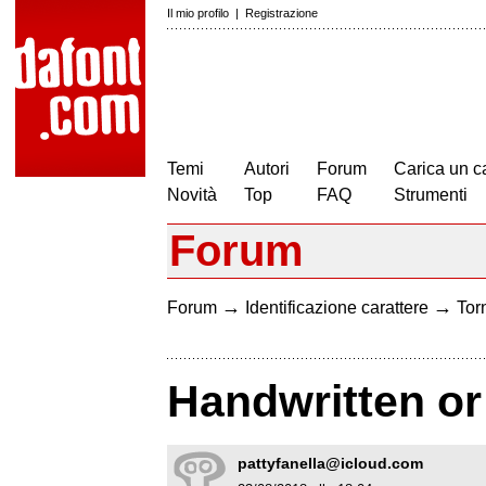
Il mio profilo
|
Registrazione
Temi
Autori
Forum
Carica un c
Novità
Top
FAQ
Strumenti
Forum
→
→
Forum
Identificazione carattere
Torn
Handwritten or
pattyfanella@icloud.com