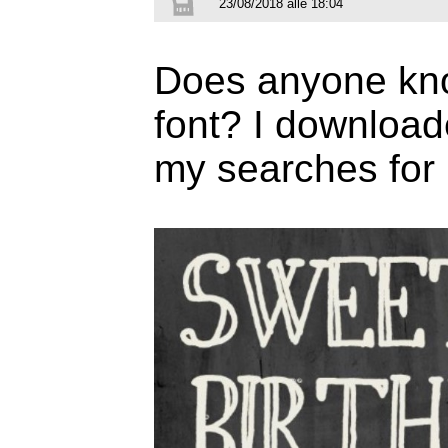
23/08/2018 alle 18:04
Does anyone kno
font? I download
my searches for 